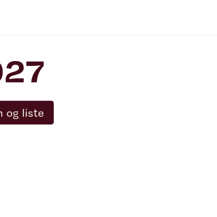
027
m og liste